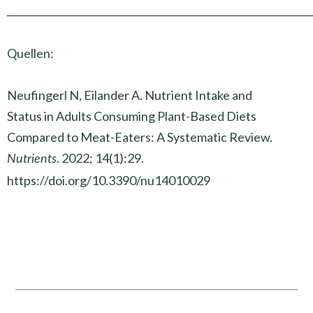
______________________________________________________________
Quellen:
Neufingerl N, Eilander A. Nutrient Intake and
Status in Adults Consuming Plant-Based Diets
Compared to Meat-Eaters: A Systematic Review.
. 2022; 14(1):29.
Nutrients
https://doi.org/10.3390/nu14010029
Zurück
Näch