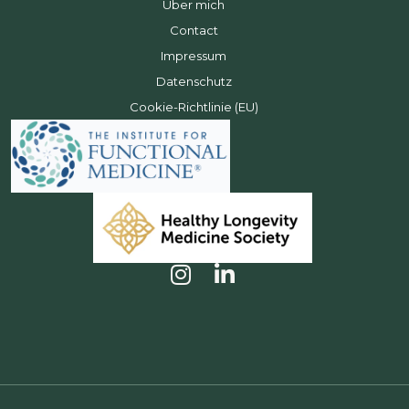
Über mich
Contact
Impressum
Datenschutz
Cookie-Richtlinie (EU)
I
L
n
i
s
n
t
k
a
e
g
d