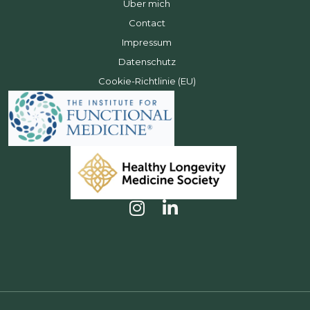
Über mich
Contact
Impressum
Datenschutz
Cookie-Richtlinie (EU)
I
L
n
i
s
n
t
k
a
e
g
d